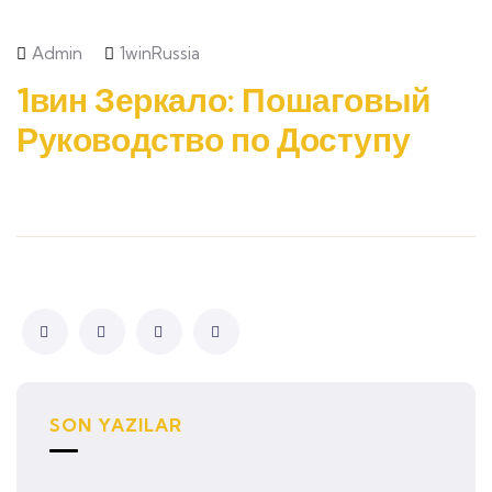
Admin
1winRussia
1вин Зеркало: Пошаговый
Руководство по Доступу
SON YAZILAR