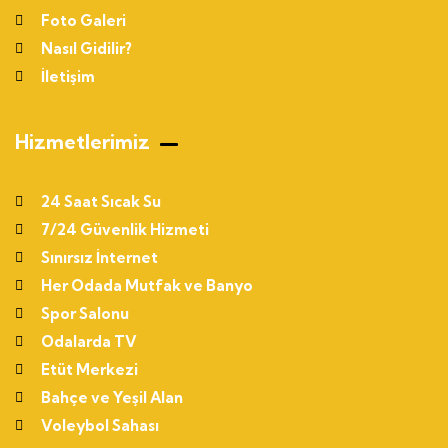
Foto Galeri
Nasıl Gidilir?
İletişim
Hizmetlerimiz
24 Saat Sıcak Su
7/24 Güvenlik Hizmeti
Sınırsız İnternet
Her Odada Mutfak ve Banyo
Spor Salonu
Odalarda TV
Etüt Merkezi
Bahçe ve Yeşil Alan
Voleybol Sahası