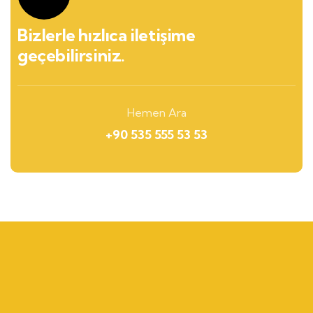
Bizlerle hızlıca iletişime
geçebilirsiniz.
Hemen Ara
+90 535 555 53 53