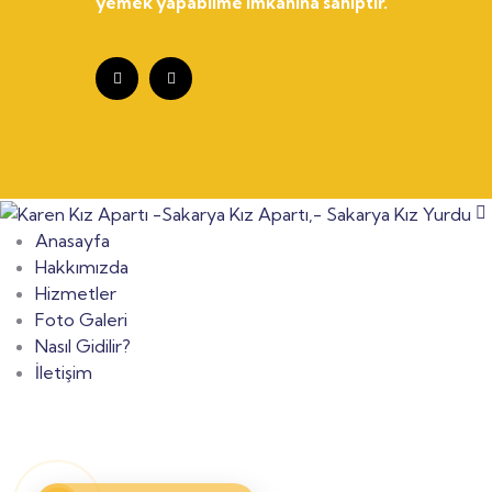
yemek yapabilme imkanına sahiptir.
Anasayfa
Hakkımızda
Hizmetler
Foto Galeri
Nasıl Gidilir?
İletişim