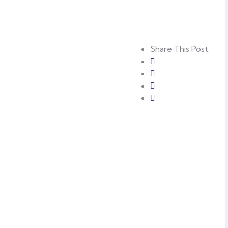
Share This Post: