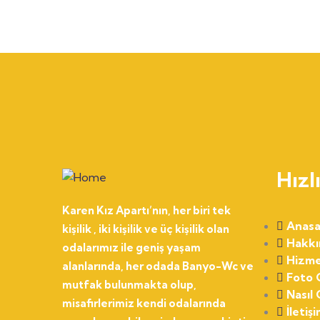
Hızl
Karen Kız Apartı’nın, her biri tek
Anasa
kişilik , iki kişilik ve üç kişilik olan
Hakkı
odalarımız ile geniş yaşam
Hizme
alanlarında, her odada Banyo-Wc ve
Foto 
mutfak bulunmakta olup,
Nasıl 
misafirlerimiz kendi odalarında
İletiş