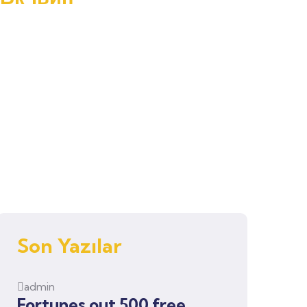
Son Yazılar
admin
Fortunes out 500 free