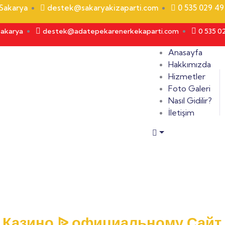
/Sakarya
destek@sakaryakizaparti.com
0 535 029 49
Sakarya
destek@adatepekarenerkekaparti.com
0 535 0
Anasayfa
Hakkımızda
Hizmetler
Foto Galeri
Nasıl Gidilir?
İletişim
а Казино ᐉ официальному Сайт 