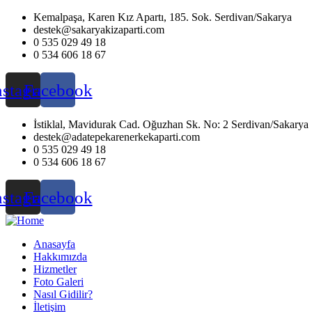
Kemalpaşa, Karen Kız Apartı, 185. Sok. Serdivan/Sakarya
destek@sakaryakizaparti.com
0 535 029 49 18
0 534 606 18 67
nstagram
Facebook
İstiklal, Mavidurak Cad. Oğuzhan Sk. No: 2 Serdivan/Sakarya
destek@adatepekarenerkekaparti.com
0 535 029 49 18
0 534 606 18 67
nstagram
Facebook
Anasayfa
Hakkımızda
Hizmetler
Foto Galeri
Nasıl Gidilir?
İletişim