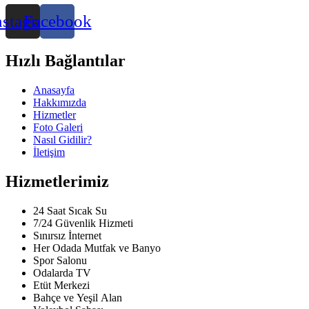
nstagram
Facebook
Hızlı Bağlantılar
Anasayfa
Hakkımızda
Hizmetler
Foto Galeri
Nasıl Gidilir?
İletişim
Hizmetlerimiz
24 Saat Sıcak Su
7/24 Güvenlik Hizmeti
Sınırsız İnternet
Her Odada Mutfak ve Banyo
Spor Salonu
Odalarda TV
Etüt Merkezi
Bahçe ve Yeşil Alan