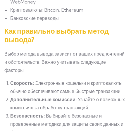
WebMoney
Криптовалюты: Bitcoin, Ethereum
Банковские переводы
Как правильно выбрать метод
вывода?
Выбор метода вывода зависит от ваших предпочтений
и обстоятельств. Важно учитывать следующие
факторы:
Скорость:
Электронные кошельки и криптовалюты
обычно обеспечивают самые быстрые транзакции.
Дополнительные комиссии:
Узнайте о возможных
комиссиях за обработку транзакций.
Безопасность:
Выбирайте безопасные и
проверенные методики для защиты своих данных и