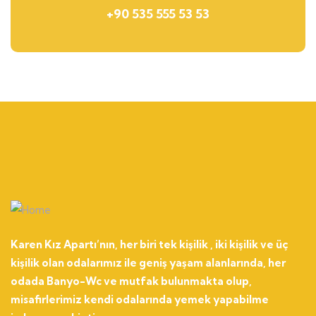
+90 535 555 53 53
Karen Kız Apartı’nın, her biri tek kişilik , iki kişilik ve üç
kişilik olan odalarımız ile geniş yaşam alanlarında, her
odada Banyo-Wc ve mutfak bulunmakta olup,
misafirlerimiz kendi odalarında yemek yapabilme