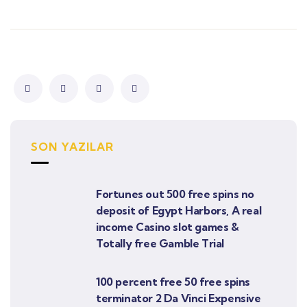
SON YAZILAR
Fortunes out 500 free spins no
deposit of Egypt Harbors, A real
income Casino slot games &
Totally free Gamble Trial
100 percent free 50 free spins
terminator 2 Da Vinci Expensive