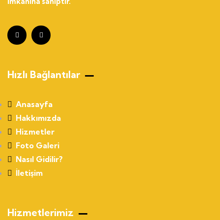
imkanına sahiptir.
Hızlı Bağlantılar
Anasayfa
Hakkımızda
Hizmetler
Foto Galeri
Nasıl Gidilir?
İletişim
Hizmetlerimiz