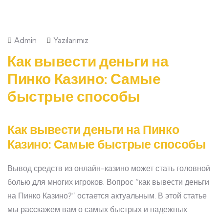
Admin
Yazılarımız
Как вывести деньги на
Пинко Казино: Самые
быстрые способы
Как вывести деньги на Пинко
Казино: Самые быстрые способы
Вывод средств из онлайн-казино может стать головной
болью для многих игроков. Вопрос “как вывести деньги
на Пинко Казино?” остается актуальным. В этой статье
мы расскажем вам о самых быстрых и надежных