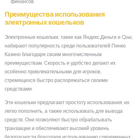
финансов.
Преимущества использования
электронных кошельков
Электронные кошельки, такие как Яндекс.Деньги и Qiwi,
набирают популярность среди пользователей Пинко
Казино благодаря своим многочисленным
преимуществам. Скорость и удобство делают их
особенно привлекательными для игроков,
стремящихся быстро распоряжаться своими
средствами.
Эти кошельки предлагают простоту использования: их
легко пополнить, а также использовать для вывода
средств. Они позволяют быстро обрабатывать
транзакции и обеспечивают высокий уровень
безопасности благодаря использованию современных