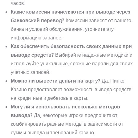
часов.
Какие комиссии начисляются при выводе через
банковский перевод?
Комиссии зависят от вашего
банка и условий обслуживания, уточните эту
информацию заранее.
Как обеспечить безопасность своих данных при
выводе средств?
Выбирайте надежные методики и
используйте уникальные, сложные пароли для своих
учетных записей.
Можно ли вывести деньги на карту?
Да, Пинко
Казино предоставляет возможность вывода средств
на кредитные и дебетовые карты.
Могу ли я использовать несколько методов
вывода?
Да, некоторые игроки предпочитают
комбинировать разные методы в зависимости от
суммы вывода и требований казино.