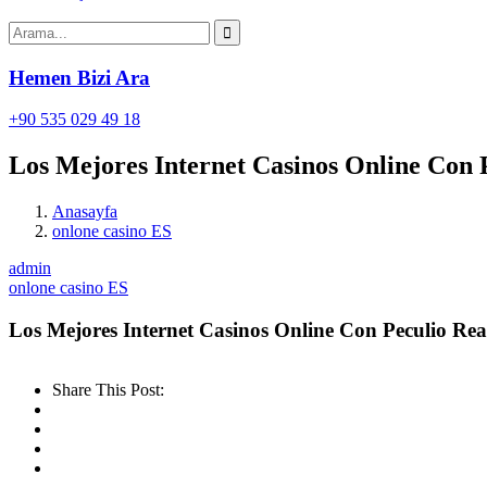
Hemen Bizi Ara
+90 535 029 49 18
Los Mejores Internet Casinos Online Con 
Anasayfa
onlone casino ES
admin
onlone casino ES
Los Mejores Internet Casinos Online Con Peculio Re
Share This Post: