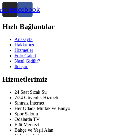
nstagram
Facebook
Hızlı Bağlantılar
Anasayfa
Hakkımızda
Hizmetler
Foto Galeri
Nasıl Gidilir?
İletişim
Hizmetlerimiz
24 Saat Sıcak Su
7/24 Güvenlik Hizmeti
Sınırsız İnternet
Her Odada Mutfak ve Banyo
Spor Salonu
Odalarda TV
Etüt Merkezi
Bahçe ve Yeşil Alan