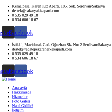
Kemalpaşa, Karen Kız Apartı, 185. Sok. Serdivan/Sakarya
destek@sakaryakizaparti.com
0 535 029 49 18
0 534 606 18 67
nstagram
Facebook
İstiklal, Mavidurak Cad. Oğuzhan Sk. No: 2 Serdivan/Sakarya
destek@adatepekarenerkekaparti.com
0 535 029 49 18
0 534 606 18 67
nstagram
Facebook
Anasayfa
Hakkımızda
Hizmetler
Foto Galeri
Nasıl Gidilir?
İletişim