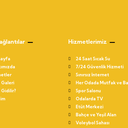
ağlantılar
Hizmetlerimiz
ayfa
24 Saat Sıcak Su
ımızda
7/24 Güvenlik Hizmeti
etler
Sınırsız İnternet
 Galeri
Her Odada Mutfak ve B
 Gidilir?
Spor Salonu
şim
Odalarda TV
Etüt Merkezi
Bahçe ve Yeşil Alan
Voleybol Sahası