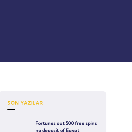
SON YAZILAR
Fortunes out 500 free spins
no deposit of Egypt