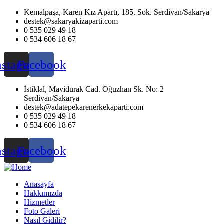
Kemalpaşa, Karen Kız Apartı, 185. Sok. Serdivan/Sakarya
destek@sakaryakizaparti.com
0 535 029 49 18
0 534 606 18 67
nstagram
Facebook
İstiklal, Mavidurak Cad. Oğuzhan Sk. No: 2
Serdivan/Sakarya
destek@adatepekarenerkekaparti.com
0 535 029 49 18
0 534 606 18 67
nstagram
Facebook
Anasayfa
Hakkımızda
Hizmetler
Foto Galeri
Nasıl Gidilir?