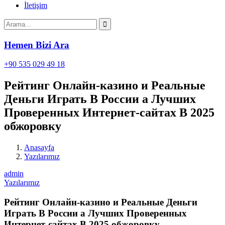
İletişim
Hemen Bizi Ara
+90 535 029 49 18
Рейтинг Онлайн-казино и Реальные
Деньги Играть В России а Лучших
Проверенных Интернет-сайтах В 2025
обжоровку
Anasayfa
Yazılarımız
admin
Yazılarımız
Рейтинг Онлайн-казино и Реальные Деньги
Играть В России а Лучших Проверенных
Интернет-сайтах В 2025 обжоровку