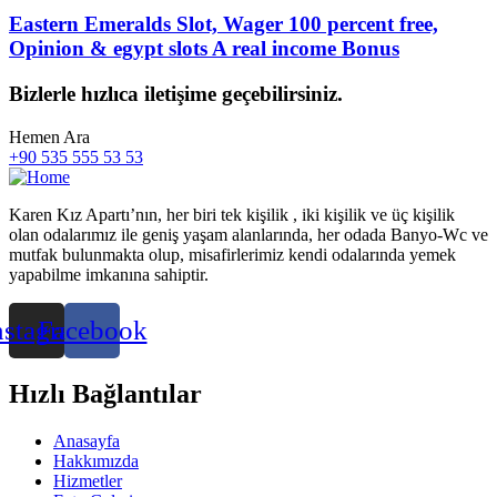
Eastern Emeralds Slot, Wager 100 percent free,
Opinion & egypt slots A real income Bonus
Bizlerle hızlıca iletişime geçebilirsiniz.
Hemen Ara
+90 535 555 53 53
Karen Kız Apartı’nın, her biri tek kişilik , iki kişilik ve üç kişilik
olan odalarımız ile geniş yaşam alanlarında, her odada Banyo-Wc ve
mutfak bulunmakta olup, misafirlerimiz kendi odalarında yemek
yapabilme imkanına sahiptir.
nstagram
Facebook
Hızlı Bağlantılar
Anasayfa
Hakkımızda
Hizmetler