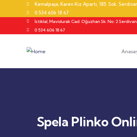
Kemalpaşa, Karen Kız Apartı, 185. Sok. Serdiv
0 534 606 18 67
İstiklal, Mavidurak Cad. Oğuzhan Sk. No: 2 Serdiva
0 534 606 18 67
Anasa
Spela Plinko Onl