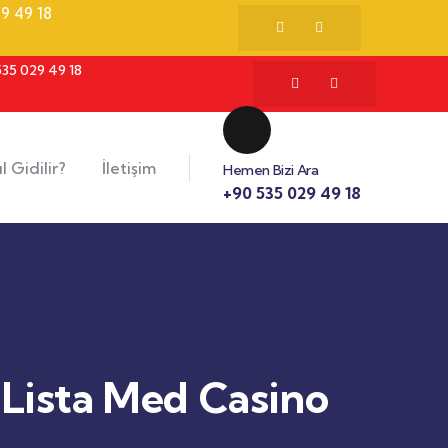
9 49 18
535 029 49 18
l Gidilir?
İletişim
Hemen Bizi Ara
+90 535 029 49 18
 Lista Med Casino