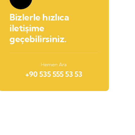
Bizlerle hızlıca
iletişime
geçebilirsiniz.
Hemen Ara
+90 535 555 53 53