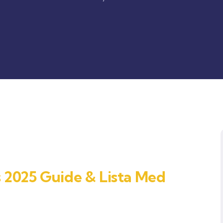
s 2025 Guide & Lista Med