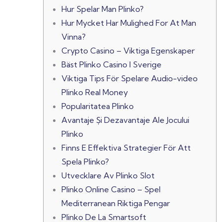
Hur Spelar Man Plinko?
Hur Mycket Har Mulighed For At Man
Vinna?
Crypto Casino – Viktiga Egenskaper
Bäst Plinko Casino I Sverige
Viktiga Tips För Spelare Audio-video
Plinko Real Money
Popularitatea Plinko
Avantaje Și Dezavantaje Ale Jocului
Plinko
Finns E Effektiva Strategier För Att
Spela Plinko?
Utvecklare Av Plinko Slot
Plinko Online Casino – Spel
Mediterranean Riktiga Pengar
Plinko De La Smartsoft