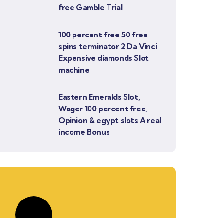
free Gamble Trial
100 percent free 50 free
spins terminator 2 Da Vinci
Expensive diamonds Slot
machine
Eastern Emeralds Slot,
Wager 100 percent free,
Opinion & egypt slots A real
income Bonus