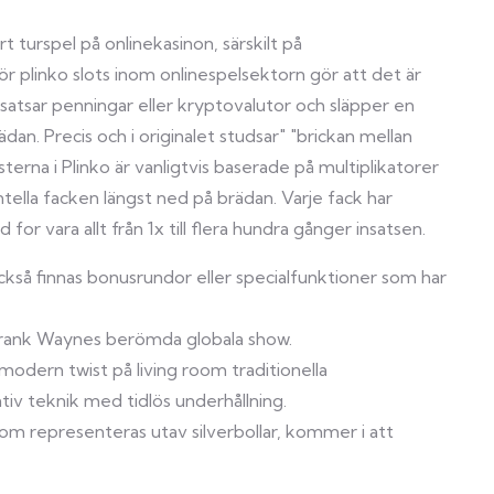
t turspel på onlinekasinon, särskilt på
 plinko slots inom onlinespelsektorn gör att det är
e satsar penningar eller kryptovalutor och släpper en
dan. Precis och i originalet studsar" "brickan mellan
insterna i Plinko är vanligtvis baserade på multiplikatorer
ntella facken längst ned på brädan. Varje fack har
for vara allt från 1x till flera hundra gånger insatsen.
också finnas bonusrundor eller specialfunktioner som har
v Frank Waynes berömda globala show.
modern twist på living room traditionella
iv teknik med tidlös underhållning.
som representeras utav silverbollar, kommer i att