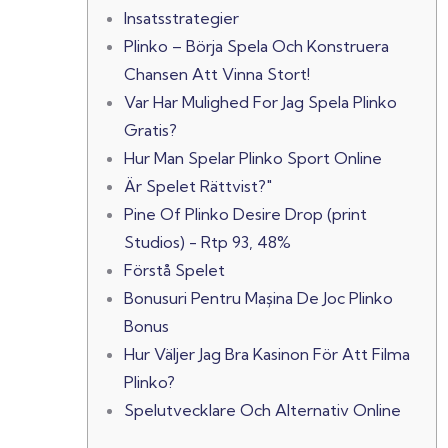
Insatsstrategier
Plinko – Börja Spela Och Konstruera
Chansen Att Vinna Stort!
Var Har Mulighed For Jag Spela Plinko
Gratis?
Hur Man Spelar Plinko Sport Online
Är Spelet Rättvist?"
Pine Of Plinko Desire Drop (print
Studios) - Rtp 93, 48%
Förstå Spelet
Bonusuri Pentru Mașina De Joc Plinko
Bonus
Hur Väljer Jag Bra Kasinon För Att Filma
Plinko?
Spelutvecklare Och Alternativ Online