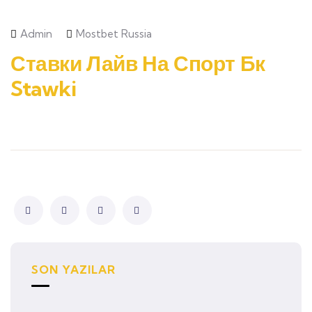
Admin
Mostbet Russia
Ставки Лайв На Спорт Бк
Stawki
SON YAZILAR