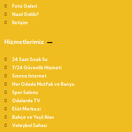
Foto Galeri
Nasıl Gidilir?
İletişim
Hizmetlerimiz
24 Saat Sıcak Su
7/24 Güvenlik Hizmeti
Sınırsız İnternet
Her Odada Mutfak ve Banyo
Spor Salonu
Odalarda TV
Etüt Merkezi
Bahçe ve Yeşil Alan
Voleybol Sahası