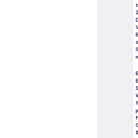
V
S
S
f