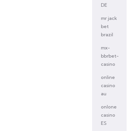
DE
mr jack
bet
brazil
mx-
bbrbet-
casino
online
casino
au
onlone
casino
ES