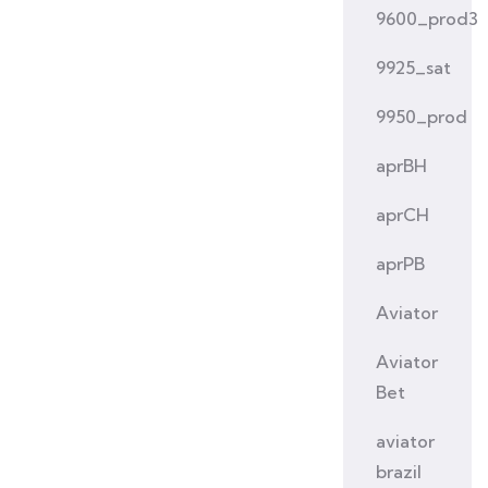
9600_prod3
9925_sat
9950_prod
aprBH
aprCH
aprPB
Aviator
Aviator
Bet
aviator
brazil