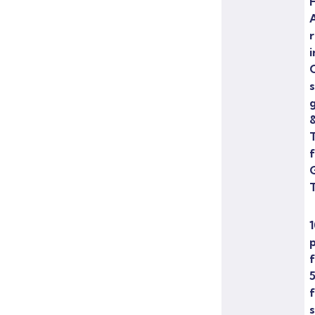
r
s
T
T
s