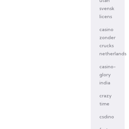
utan
svensk
licens
casino
zonder
crucks
netherlands
casino-
glory
india
crazy
time
csdino