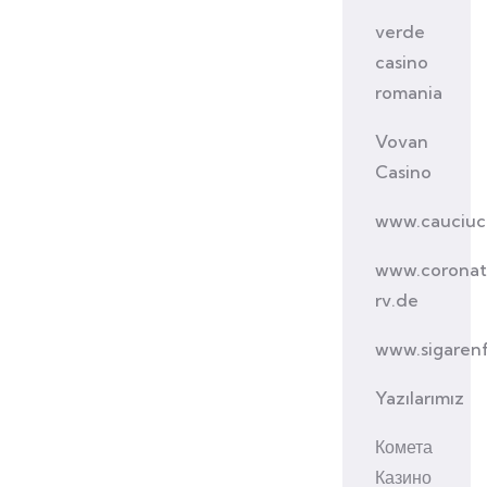
verde
casino
romania
Vovan
Casino
www.cauciucu
www.coronat
rv.de
www.sigarenf
Yazılarımız
Комета
Казино