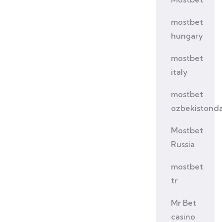
mostbet
hungary
mostbet
italy
mostbet
ozbekistond
Mostbet
Russia
mostbet
tr
Mr Bet
casino