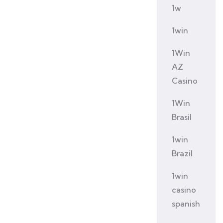
1w
1win
1Win
AZ
Casino
1Win
Brasil
1win
Brazil
1win
casino
spanish