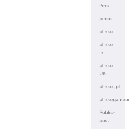
Peru
pinco
plinko
plinko
in
plinko
UK
plinko_pl
plinkogameon
Public-
post