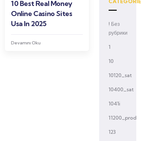
CATEGORI
10 Best Real Money
Online Casino Sites
Usa In 2025
! Без
рубрики
Devamını Oku
1
10
10120_sat
10400_sat
1041i
11200_prod
123