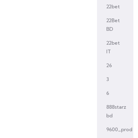
22bet
22Bet
BD
22bet
IT
26
3
6
888starz
bd
9600_prod