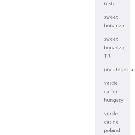
rush
sweet
bonanza
sweet
bonanza
TR
uncategoris
verde
casino
hungary
verde
casino
poland