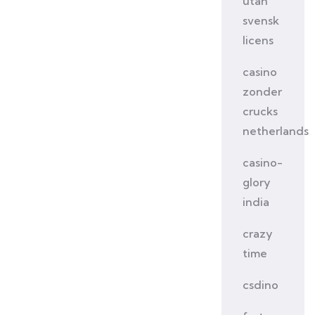
utan
svensk
licens
casino
zonder
crucks
netherlands
casino-
glory
india
crazy
time
csdino