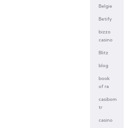
Belgie
Betify
bizzo
casino
Blitz
blog
book
of ra
casibom
tr
casino