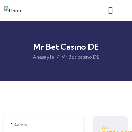
Mr Bet Casino DE
Anasayfa
Mr Bet casino DE
Admin
ALL