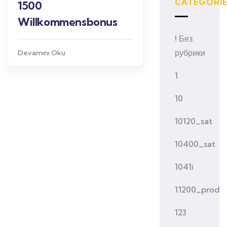
CATEGORI
1500
Willkommensbonus
! Без
рубрики
Devamını Oku
1
10
10120_sat
10400_sat
1041i
11200_prod
123