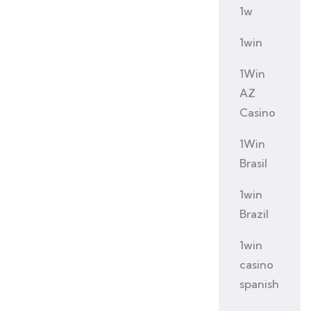
1w
1win
1Win
AZ
Casino
1Win
Brasil
1win
Brazil
1win
casino
spanish