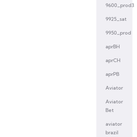
9600_prod3
9925_sat
9950_prod
aprBH
aprCH
aprPB
Aviator
Aviator
Bet
aviator
brazil