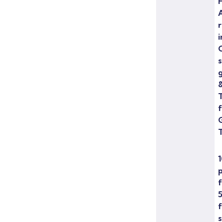
r
s
T
T
s