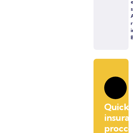
s
r
Quick
insura
procce