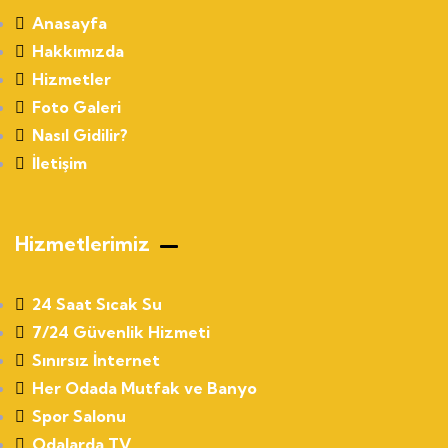
Anasayfa
Hakkımızda
Hizmetler
Foto Galeri
Nasıl Gidilir?
İletişim
Hizmetlerimiz
24 Saat Sıcak Su
7/24 Güvenlik Hizmeti
Sınırsız İnternet
Her Odada Mutfak ve Banyo
Spor Salonu
Odalarda TV