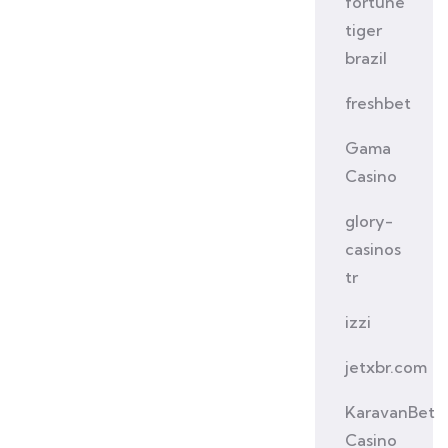
fortune
tiger
brazil
freshbet
Gama
Casino
glory-
casinos
tr
izzi
jetxbr.com
KaravanBet
Casino