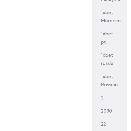
1xbet
Morocco
1xbet
pt
1xbet
russia
1xbet
Russian
2
2090
22