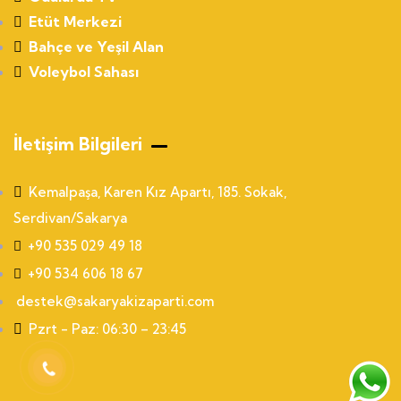
Etüt Merkezi
Bahçe ve Yeşil Alan
Voleybol Sahası
İletişim Bilgileri
Kemalpaşa, Karen Kız Apartı, 185. Sokak,
Serdivan/Sakarya
+90 535 029 49 18
+90 534 606 18 67
destek@sakaryakizaparti.com
Pzrt - Paz: 06:30 – 23:45