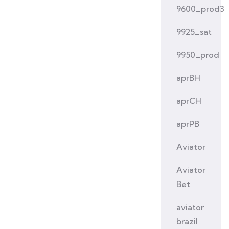
9600_prod3
9925_sat
9950_prod
aprBH
aprCH
aprPB
Aviator
Aviator
Bet
aviator
brazil