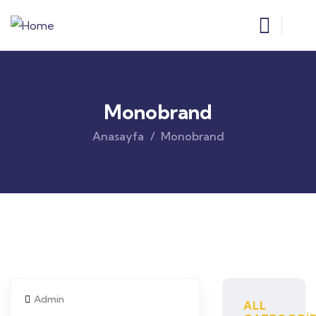
Monobrand
Anasayfa
Monobrand
Admin
ALL