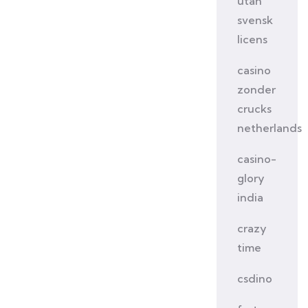
utan
svensk
licens
casino
zonder
crucks
netherlands
casino-
glory
india
crazy
time
csdino