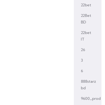
22bet
22Bet
BD
22bet
IT
26
3
6
888starz
bd
9600_prod