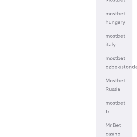
mostbet
hungary
mostbet
italy
mostbet
ozbekistond
Mostbet
Russia
mostbet
tr
Mr Bet
casino