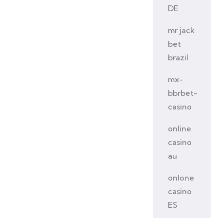
DE
mr jack
bet
brazil
mx-
bbrbet-
casino
online
casino
au
onlone
casino
ES