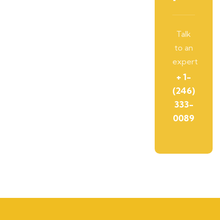
Talk
to an
expert
+ 1-
(246)
333-
0089