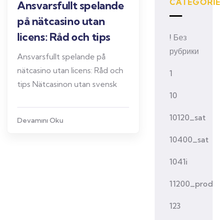
CATEGORI
Ansvarsfullt spelande
på nätcasino utan
licens: Råd och tips
! Без
рубрики
Ansvarsfullt spelande på
nätcasino utan licens: Råd och
1
tips Nätcasinon utan svensk
10
10120_sat
Devamını Oku
10400_sat
1041i
11200_prod
123