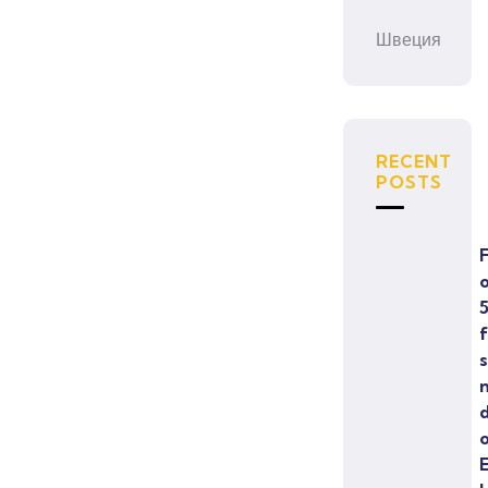
Швеция
RECENT
POSTS
s