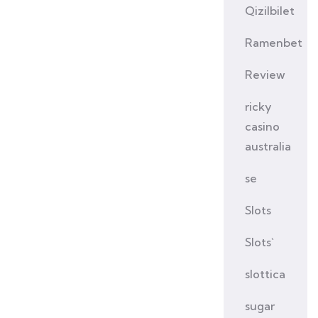
Qizilbilet
Ramenbet
Review
ricky
casino
australia
se
Slots
Slots`
slottica
sugar