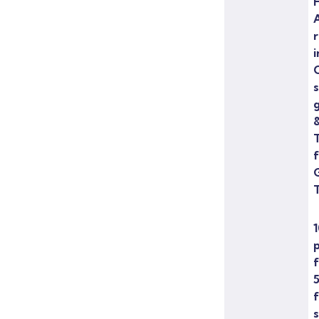
r
s
T
T
s