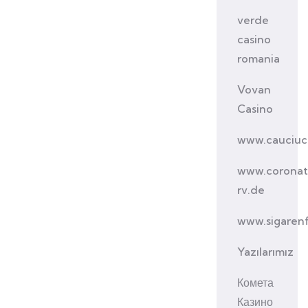
verde
casino
romania
Vovan
Casino
www.cauciucu
www.coronat
rv.de
www.sigarenf
Yazılarımız
Комета
Казино