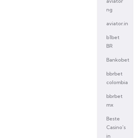
aviator
ng
aviator.in
b1bet
BR
Bankobet
bbrbet
colombia
bbrbet
mx
Beste
Casino's
in