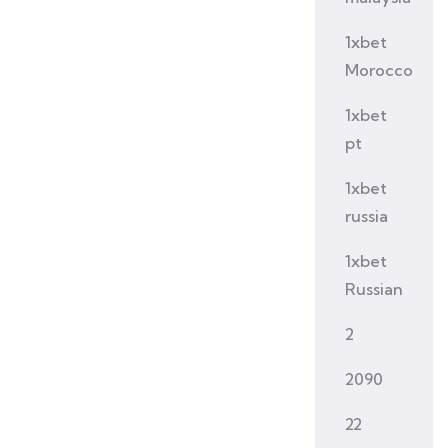
1xbet
Morocco
1xbet
pt
1xbet
russia
1xbet
Russian
2
2090
22